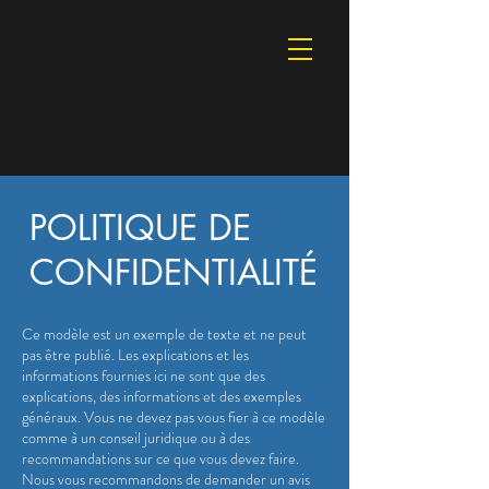
MG Rénovation
POLITIQUE DE
CONFIDENTIALITÉ
Ce modèle est un exemple de texte et ne peut
pas être publié. Les explications et les
informations fournies ici ne sont que des
explications, des informations et des exemples
généraux. Vous ne devez pas vous fier à ce modèle
comme à un conseil juridique ou à des
recommandations sur ce que vous devez faire.
Nous vous recommandons de demander un avis